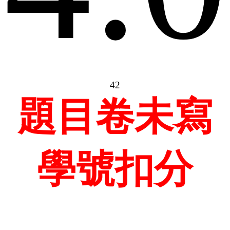
42
題目卷未寫
學號扣分