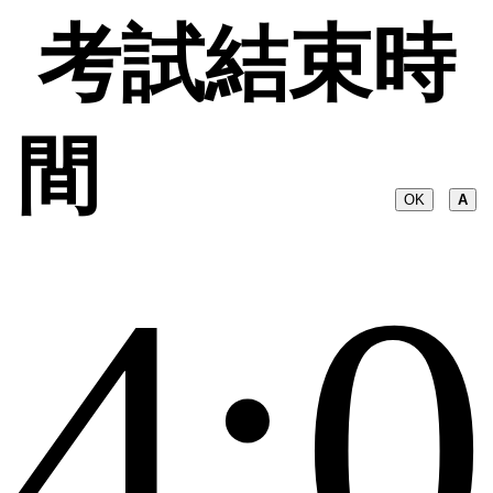
考試結束時
間
OK
A
4: