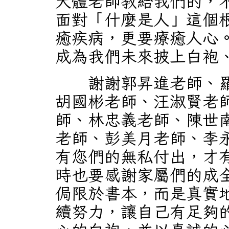
大體老師教給我們的，
面對「什麼是人」這個
癒疾病，更要療癒人心
成為我們未來披上白袍
謝謝郭昇進老師、羅
胡國彬老師、汪淑賢老
師、林忠義老師、陳世
老師、彭美月老師、李
有您們的無私付出，才
時也要感謝家屬們的成
侷限於書本，而是真實
續努力，讓自己有足夠